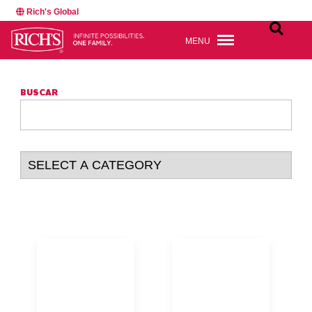
Rich's Global
MENU
BUSCAR